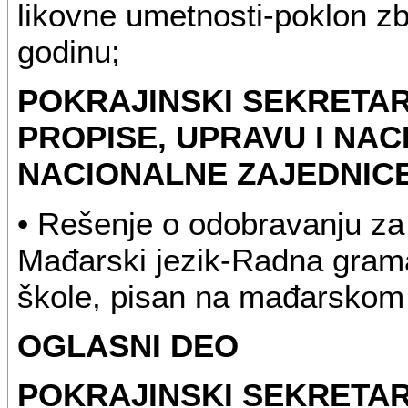
likovne umetnosti-poklon z
godinu;
POKRAJINSKI SEKRETAR
PROPISE, UPRAVU I NAC
NACIONALNE ZAJEDNIC
• Rešenje o odobravanju za
Mađarski jezik-Radna grama
škole, pisan na mađarskom 
OGLASNI DEO
POKRAJINSKI SEKRETAR