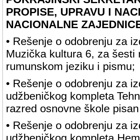
PROPISE, UPRAVU I NAC
NACIONALNE ZAJEDNIC
• Rešenje o odobrenju za i
Muzička kultura 6, za šesti
rumunskom jeziku i pismu;
• Rešenje o odobrenju za i
udžbeničkog kompleta Tehnik
razred osnovne škole pisan
• Rešenje o odobrenju za i
udžbeničkog kompleta Hemi