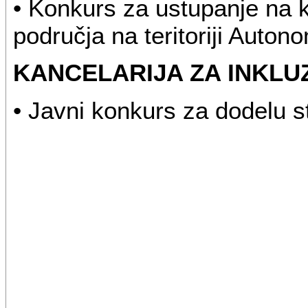
• Konkurs za ustupanje na k
područja na teritoriji Auton
KANCELARIJA ZA INKLU
• Javni konkurs za dodelu st