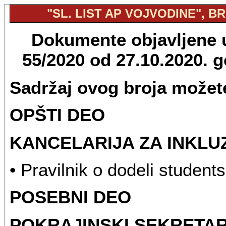
"SL. LIST AP VOJVODINE", BR.
Dokumente objavljene u 
55/2020 od 27.10.2020. 
Sadržaj ovog broja možete
OPŠTI DEO
KANCELARIJA ZA INKLU
• Pravilnik o dodeli students
POSEBNI DEO
POKRAJINSKI SEKRETAR