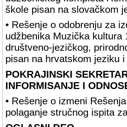
škole pisan na slovačkom je
• Rešenje o odobrenju za i
udžbenika Muzička kultura 1
društveno-jezičkog, prirod
pisan na hrvatskom jeziku i
POKRAJINSKI SEKRETAR
INFORMISANJE I ODNOS
• Rešenje o izmeni Rešenja
polaganje stručnog ispita z