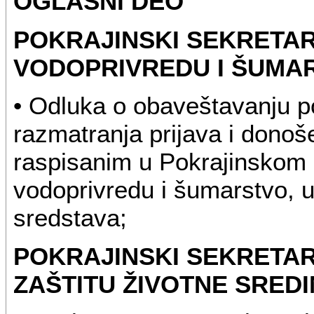
OGLASNI DEO
POKRAJINSKI SEKRETAR
VODOPRIVREDU I ŠUMA
• Odluka o obaveštavanju p
razmatranja prijava i dono
raspisanim u Pokrajinskom s
vodoprivredu i šumarstvo, u
sredstava;
POKRAJINSKI SEKRETAR
ZAŠTITU ŽIVOTNE SREDI