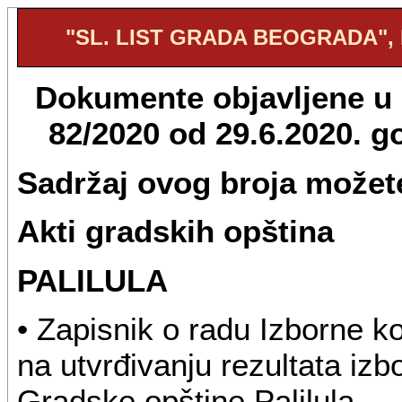
"SL. LIST GRADA BEOGRADA", B
Dokumente objavljene u "
82/2020 od 29.6.2020. 
Sadržaj ovog broja možete
Akti gradskih opština
PALILULA
• Zapisnik o radu Izborne k
na utvrđivanju rezultata iz
Gradske opštine Palilula