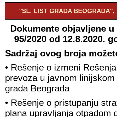
"SL. LIST GRADA BEOGRADA", B
Dokumente objavljene u "
95/2020 od 12.8.2020. 
Sadržaj ovog broja možete
• Rešenje o izmeni Rešenja
prevoza u javnom linijskom p
grada Beograda
• Rešenje o pristupanju stra
plana upravljanja otpadom 