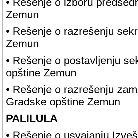
• Rešenje o izboru predsed
Zemun
• Rešenje o razrešenju sek
Zemun
• Rešenje o postavljenju s
opštine Zemun
• Rešenje o razrešenju zam
Gradske opštine Zemun
PALILULA
• Rešenje o usvajanju Izveš