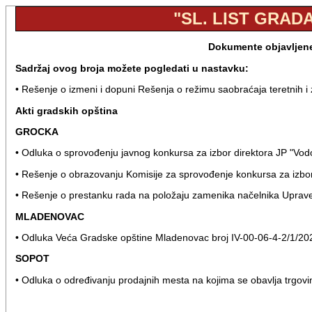
"SL. LIST GRADA
Dokumente objavljene 
Sadržaj ovog broja možete pogledati u nastavku:
• Rešenje o izmeni i dopuni Rešenja o režimu saobraćaja teretnih i 
Akti gradskih opština
GROCKA
• Odluka o sprovođenju javnog konkursa za izbor direktora JP "Vod
• Rešenje o obrazovanju Komisije za sprovođenje konkursa za izbor
• Rešenje o prestanku rada na položaju zamenika načelnika Uprav
MLADENOVAC
• Odluka Veća Gradske opštine Mladenovac broj IV-00-06-4-2/1/20
SOPOT
• Odluka o određivanju prodajnih mesta na kojima se obavlja trgovi