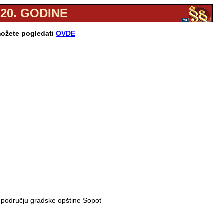
020. GODINE
možete pogledati
OVDE
a području gradske opštine Sopot