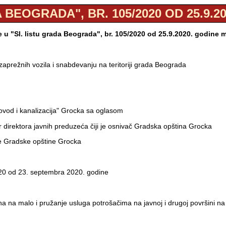
 BEOGRADA", BR. 105/2020 OD 25.9.2
u "Sl. listu grada Beograda", br. 105/2020 od 25.9.2020. godine 
zaprežnih vozila i snabdevanju na teritoriji grada Beograda
ovod i kanalizacija" Grocka sa oglasom
 direktora javnih preduzeća čiji je osnivač Gradska opština Grocka
e Gradske opštine Grocka
20 od 23. septembra 2020. godine
na na malo i pružanje usluga potrošačima na javnoj i drugoj površini n