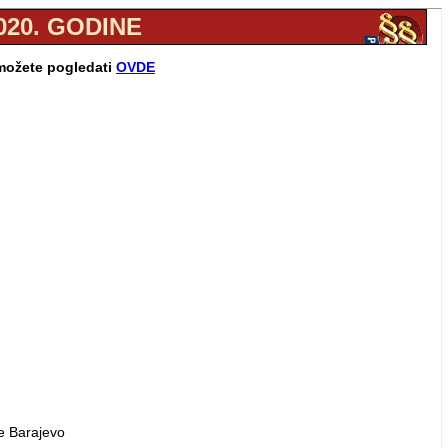
020. GODINE
 možete pogledati
OVDE
ne Barajevo