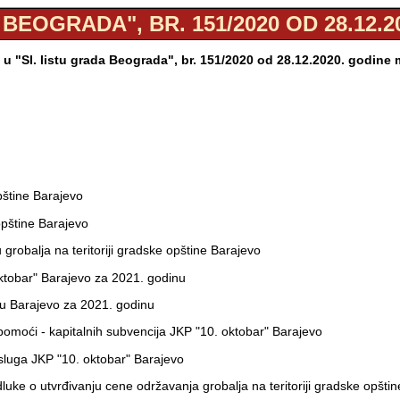
 BEOGRADA", BR. 151/2020 OD 28.12.2
u "Sl. listu grada Beograda", br. 151/2020 od 28.12.2020. godine
pštine Barajevo
 opštine Barajevo
 grobalja na teritoriji gradske opštine Barajevo
ktobar" Barajevo za 2021. godinu
ru Barajevo za 2021. godinu
omoći - kapitalnih subvencija JKP "10. oktobar" Barajevo
sluga JKP "10. oktobar" Barajevo
ke o utvrđivanju cene održavanja grobalja na teritoriji gradske opšti