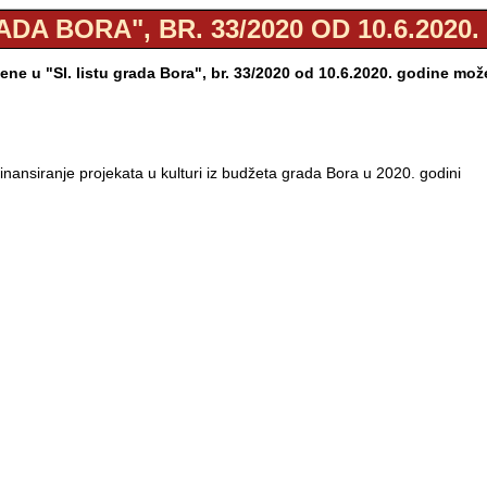
ADA BORA", BR. 33/2020 OD 10.6.2020
ne u "Sl. listu grada Bora", br. 33/2020 od 10.6.2020. godine mo
ufinansiranje projekata u kulturi iz budžeta grada Bora u 2020. godini