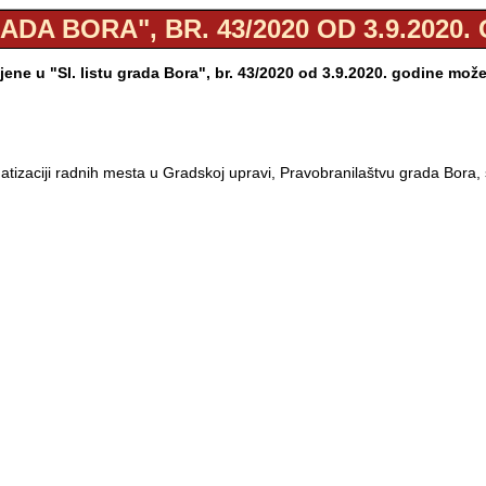
RADA BORA", BR. 43/2020 OD 3.9.2020.
ene u "Sl. listu grada Bora", br. 43/2020 od 3.9.2020. godine mož
ematizaciji radnih mesta u Gradskoj upravi, Pravobranilaštvu grada Bo