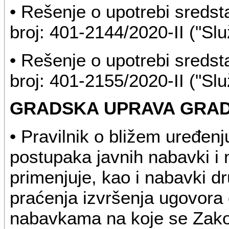
• Rešenje o upotrebi sreds
broj: 401-2144/2020-II ("Slu
• Rešenje o upotrebi sreds
broj: 401-2155/2020-II ("Slu
GRADSKA UPRAVA GRA
• Pravilnik o bližem uređenj
postupaka javnih nabavki i
primenjuje, kao i nabavki dr
praćenja izvršenja ugovora
nabavkama na koje se Zako