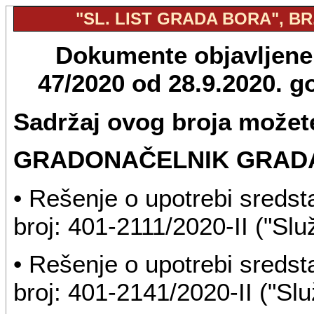
"SL. LIST GRADA BORA", BR.
Dokumente objavljene u
47/2020 od 28.9.2020. 
Sadržaj ovog broja možete
GRADONAČELNIK GRAD
• Rešenje o upotrebi sreds
broj: 401-2111/2020-II ("Služ
• Rešenje o upotrebi sreds
broj: 401-2141/2020-II ("Slu