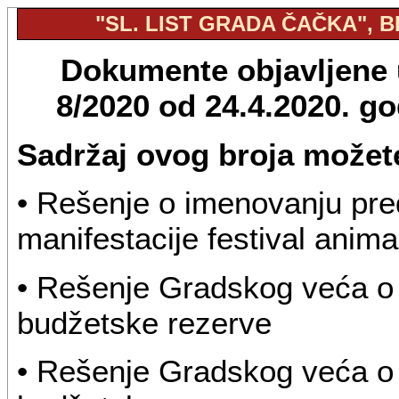
"SL. LIST GRADA ČAČKA", BR
Dokumente objavljene u
8/2020 od 24.4.2020. g
Sadržaj ovog broja možete
• Rešenje o imenovanju pre
manifestacije festival anim
• Rešenje Gradskog veća o 
budžetske rezerve
• Rešenje Gradskog veća o 