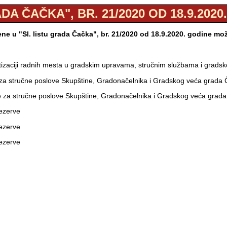
ADA ČAČKA", BR. 21/2020 OD 18.9.2020
e u "Sl. listu grada Čačka", br. 21/2020 od 18.9.2020. godine mo
atizaciji radnih mesta u gradskim upravama, stručnim službama i grad
 za stručne poslove Skupštine, Gradonačelnika i Gradskog veća grada
ve za stručne poslove Skupštine, Gradonačelnika i Gradskog veća grad
rezerve
rezerve
rezerve