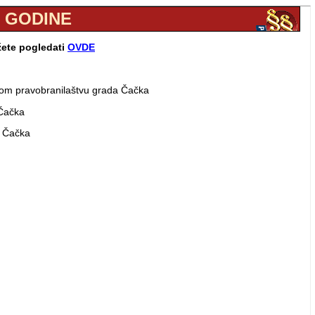
. GODINE
žete pogledati
OVDE
skom pravobranilaštvu grada Čačka
 Čačka
a Čačka