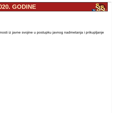
020. GODINE
osti iz javne svojine u postupku javnog nadmetanja i prikupljanje