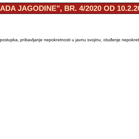
ADA JAGODINE", BR. 4/2020 OD 10.2.2
ostupka, pribavljanje nepokretnosti u javnu svojinu, otuđenje nepokretn