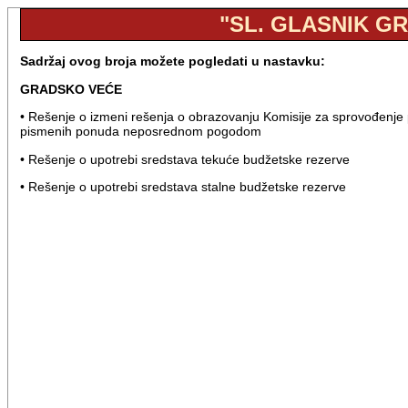
"SL. GLASNIK GR
Sadržaj ovog broja možete pogledati u nastavku:
GRADSKO VEĆE
• Rešenje o izmeni rešenja o obrazovanju Komisije za sprovođenje p
pismenih ponuda neposrednom pogodom
• Rešenje o upotrebi sredstava tekuće budžetske rezerve
• Rešenje o upotrebi sredstava stalne budžetske rezerve