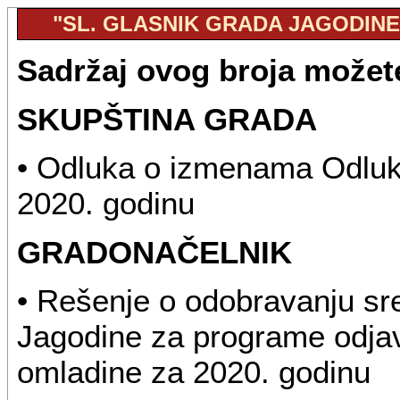
"SL. GLASNIK GRADA JAGODINE",
Sadržaj ovog broja možete
SKUPŠTINA GRADA
• Odluka o izmenama Odluk
2020. godinu
GRADONAČELNIK
• Rešenje o odobravanju sr
Jagodine za programe odjavn
omladine za 2020. godinu