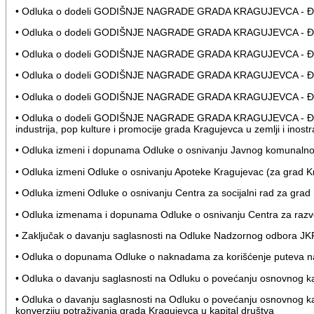
• Odluka o dodeli GODIŠNJE NAGRADE GRADA KRAGUJEVCA - ĐUR
• Odluka o dodeli GODIŠNJE NAGRADE GRADA KRAGUJEVCA - ĐUR
• Odluka o dodeli GODIŠNJE NAGRADE GRADA KRAGUJEVCA - ĐUR
• Odluka o dodeli GODIŠNJE NAGRADE GRADA KRAGUJEVCA - ĐUR
• Odluka o dodeli GODIŠNJE NAGRADE GRADA KRAGUJEVCA - ĐURĐ
• Odluka o dodeli GODIŠNJE NAGRADE GRADA KRAGUJEVCA - ĐURĐE
industrija, pop kulture i promocije grada Kragujevca u zemlji i inost
• Odluka izmeni i dopunama Odluke o osnivanju Javnog komunaln
• Odluka izmeni Odluke o osnivanju Apoteke Kragujevac (za grad Kr
• Odluka izmeni Odluke o osnivanju Centra za socijalni rad za grad
• Odluka izmenama i dopunama Odluke o osnivanju Centra za razvoj
• Zaključak o davanju saglasnosti na Odluke Nadzornog odbora JKP 
• Odluka o dopunama Odluke o naknadama za korišćenje puteva na t
• Odluka o davanju saglasnosti na Odluku o povećanju osnovnog kapi
• Odluka o davanju saglasnosti na Odluku o povećanju osnovnog ka
konverziju potraživanja grada Kragujevca u kapital društva