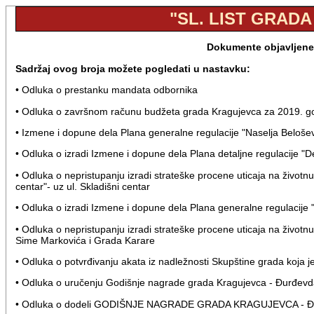
"SL. LIST GRADA
Dokumente objavljene 
Sadržaj ovog broja možete pogledati u nastavku:
• Odluka o prestanku mandata odbornika
• Odluka o završnom računu budžeta grada Kragujevca za 2019. g
• Izmene i dopune dela Plana generalne regulacije "Naselja Beloševac
• Odluka o izradi Izmene i dopune dela Plana detaljne regulacije "De
• Odluka o nepristupanju izradi strateške procene uticaja na životn
centar"- uz ul. Skladišni centar
• Odluka o izradi Izmene i dopune dela Plana generalne regulacije
• Odluka o nepristupanju izradi strateške procene uticaja na život
Sime Markovića i Grada Karare
• Odluka o potvrđivanju akata iz nadležnosti Skupštine grada koj
• Odluka o uručenju Godišnje nagrade grada Kragujevca - Đurđev
• Odluka o dodeli GODIŠNJE NAGRADE GRADA KRAGUJEVCA - ĐUR