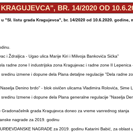
 KRAGUJEVCA", BR. 14/2020 OD 10.6.2
u "Sl. listu grada Kragujevca", br. 14/2020 od 10.6.2020. godine,
odinu.
 i Ždraljica - Ugao ulica Marije Kiri i Milivoja Bankovića Sićka"
la radne zone I industrijska zona Kragujevac i radne zone II Lepenica - 
u sredinu izmene i dopune dela Plana detaljne regulacije "Dela radne zon
 "Naselja Denino brdo" - blok oivičen ulicama Vladimira Rolovića, Sime
nu sredinu Izmene i dopune dela Plana generalne regulacije "Naselja Den
a je Gradonačelnik grada Kragujevca doneo za vreme vanrednog stanja
danske nagrade za 2019. godinu
ĐEVDANSKE NAGRADE za 2019. godinu Katarini Babić, za oblast u