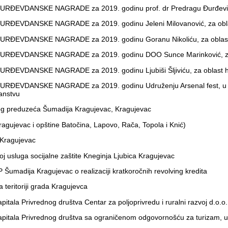
ĐEVDANSKE NAGRADE za 2019. godinu prof. dr Predragu Đurđeviću
ĐEVDANSKE NAGRADE za 2019. godinu Jeleni Milovanović, za oblas
ĐEVDANSKE NAGRADE za 2019. godinu Goranu Nikoliću, za oblast
ĐEVDANSKE NAGRADE za 2019. godinu DOO Sunce Marinković, za ob
EVDANSKE NAGRADE za 2019. godinu Ljubiši Šljiviću, za oblast h
VDANSKE NAGRADE za 2019. godinu Udruženju Arsenal fest, u drugim
ranstvu
og preduzeća Šumadija Kragujevac, Kragujevac
agujevac i opštine Batočina, Lapovo, Rača, Topola i Knić)
 Kragujevac
 usluga socijalne zaštite Kneginja Ljubica Kragujevac
Šumadija Kragujevac o realizaciji kratkoročnih revolving kredita
eritoriji grada Kragujevca
tala Privrednog društva Centar za poljoprivredu i ruralni razvoj d.o.o
pitala Privrednog društva sa ograničenom odgovornošću za turizam, ugo