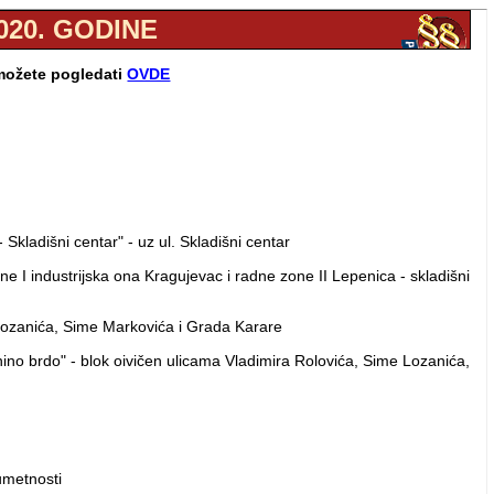
020. GODINE
 možete pogledati
OVDE
Skladišni centar" - uz ul. Skladišni centar
e I industrijska ona Kragujevac i radne zone II Lepenica - skladišni
 Lozanića, Sime Markovića i Grada Karare
ino brdo" - blok oivičen ulicama Vladimira Rolovića, Sime Lozanića,
metnosti