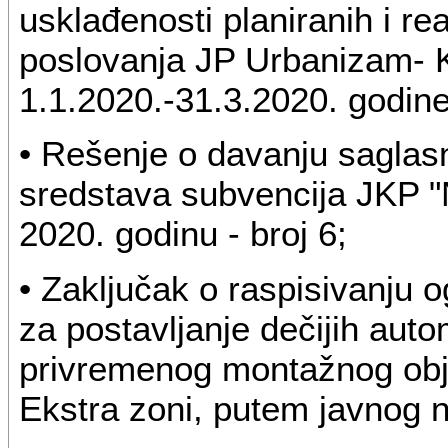
usklađenosti planiranih i re
poslovanja JP Urbanizam- K
1.1.2020.-31.3.2020. godine 
• Rešenje o davanju saglas
sredstava subvencija JKP "
2020. godinu - broj 6;
• Zaključak o raspisivanju 
za postavljanje dečijih auto
privremenog montažnog obj
Ekstra zoni, putem javnog 