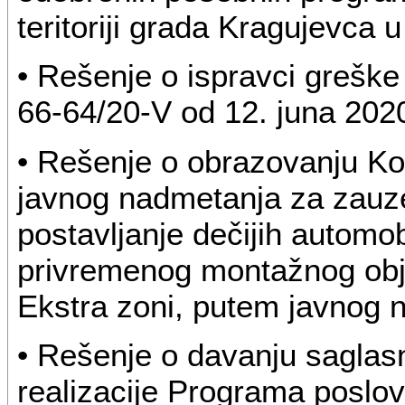
teritoriji grada Kragujevca u
• Rešenje o ispravci grešk
66-64/20-V od 12. juna 2020
• Rešenje o obrazovanju Ko
javnog nadmetanja za zauz
postavljanje dečijih automob
privremenog montažnog obj
Ekstra zoni, putem javnog 
• Rešenje o davanju saglasn
realizacije Programa poslo