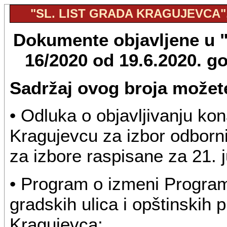
"SL. LIST GRADA KRAGUJEVCA", 
Dokumente objavljene u "S
16/2020 od 19.6.2020. g
Sadržaj ovog broja možete
• Odluka o objavljivanju ko
Kragujevcu za izbor odborn
za izbore raspisane za 21. 
• Program o izmeni Programa
gradskih ulica i opštinskih p
Kragujevca;