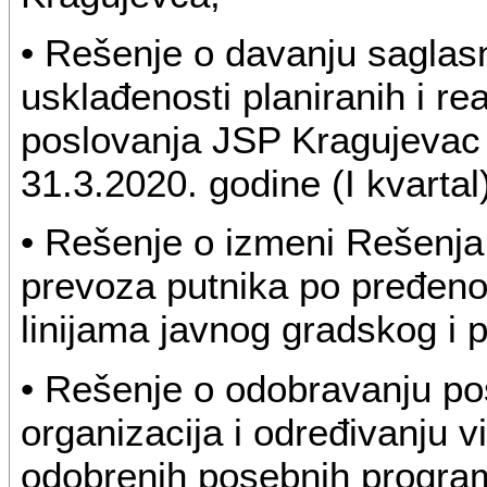
• Rešenje o davanju saglasn
usklađenosti planiranih i re
poslovanja JSP Kragujevac 
31.3.2020. godine (I kvartal)
• Rešenje o izmeni Rešenja 
prevoza putnika po pređenom
linijama javnog gradskog i 
• Rešenje o odobravanju po
organizacija i određivanju v
odobrenih posebnih program