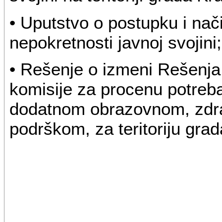
• Uputstvo o postupku i nač
nepokretnosti javnoj svojini;
• Rešenje o izmeni Rešenja
komisije za procenu potreba
dodatnom obrazovnom, zdra
podrškom, za teritoriju gra