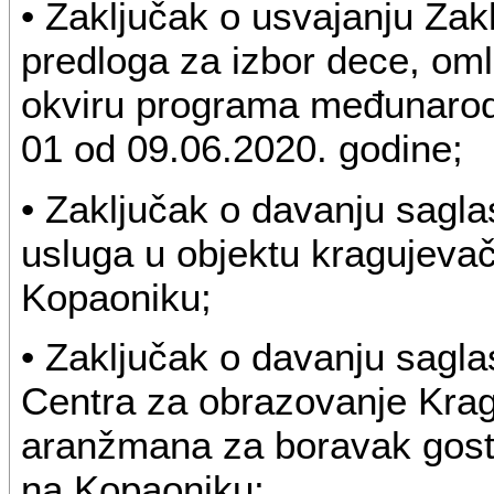
• Zaključak o usvajanju Zak
predloga za izbor dece, omla
okviru programa međunarod
01 od 09.06.2020. godine;
• Zaključak o davanju sagl
usluga u objektu kragujeva
Kopaoniku;
• Zaključak o davanju sagla
Centra za obrazovanje Krag
aranžmana za boravak gosti
na Kopaoniku;