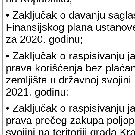
• Zaključak o davanju sagla
Finansijskog plana ustano
za 2020. godinu;
• Zaključak o raspisivanju 
prava korišćenja bez plaća
zemljišta u državnoj svojini 
2021. godinu;
• Zaključak o raspisivanju 
prava prečeg zakupa poljopr
svojini na teritoriji grada 