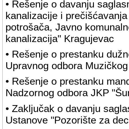
• Rešenje o davanju saglas
kanalizacije i prečišćavanj
potrošača, Javno komunaln
kanalizacija" Kragujevac
• Rešenje o prestanku dužn
Upravnog odbora Muzičkog 
• Rešenje o prestanku mand
Nadzornog odbora JKP "Šum
• Zaključak o davanju sagla
Ustanove "Pozorište za dec