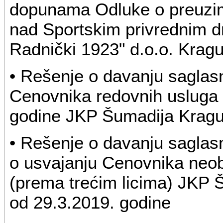
dopunama Odluke o preuzima
nad Sportskim privrednim d
Radnički 1923" d.o.o. Krag
• Rešenje o davanju saglas
Cenovnika redovnih usluga 
godine JKP Šumadija Kragu
• Rešenje o davanju saglas
o usvajanju Cenovnika neob
(prema trećim licima) JKP 
od 29.3.2019. godine