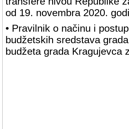
transfere nivou Republike z
od 19. novembra 2020. god
• Pravilnik o načinu i post
budžetskih sredstava grada
budžeta grada Kragujevca 