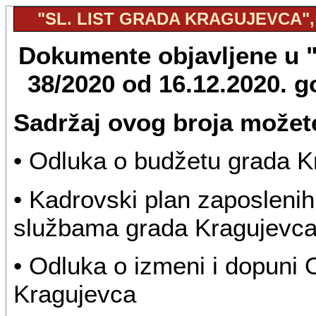
"SL. LIST GRADA KRAGUJEVCA", B
Dokumente objavljene u "S
38/2020 od 16.12.2020. 
Sadržaj ovog broja možete
• Odluka o budžetu grada K
• Kadrovski plan zaposleni
službama grada Kragujevca
• Odluka o izmeni i dopuni O
Kragujevca