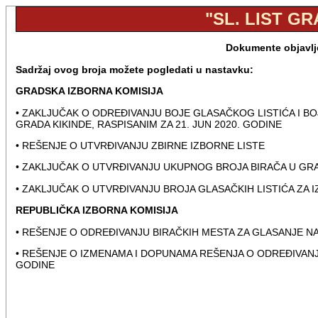
"SL. LIST GR
Dokumente objavlje
Sadržaj ovog broja možete pogledati u nastavku:
GRADSKA IZBORNA KOMISIJA
• ZAKLJUČAK O ODREĐIVANJU BOJE GLASAČKOG LISTIĆA I B
GRADA KIKINDE, RASPISANIM ZA 21. JUN 2020. GODINE
• REŠENJE O UTVRĐIVANJU ZBIRNE IZBORNE LISTE
• ZAKLJUČAK O UTVRĐIVANJU UKUPNOG BROJA BIRAČA U GRA
• ZAKLJUČAK O UTVRĐIVANJU BROJA GLASAČKIH LISTIĆA ZA I
REPUBLIČKA IZBORNA KOMISIJA
• REŠENJE O ODREĐIVANJU BIRAČKIH MESTA ZA GLASANJE NA
• REŠENJE O IZMENAMA I DOPUNAMA REŠENJA O ODREĐIVANJ
GODINE