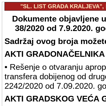
"SL. LIST GRADA KRALJEVA", B
Dokumente objavljene u "
38/2020 od 7.9.2020. g
Sadržaj ovog broja možete
AKTI GRADONAČELNIKA
• Rešenje o otvaranju apro
transfera dobijenog od drugo
2242/2020 od 7.09.2020. g
AKTI GRADSKOG VEĆA 