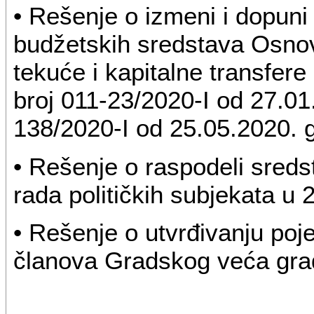
• Rešenje o izmeni i dopuni
budžetskih sredstava Osno
tekuće i kapitalne transfer
broj 011-23/2020-I od 27.01.
138/2020-I od 25.05.2020. 
• Rešenje o raspodeli sreds
rada političkih subjekata u 
• Rešenje o utvrđivanju poj
članova Gradskog veća gra