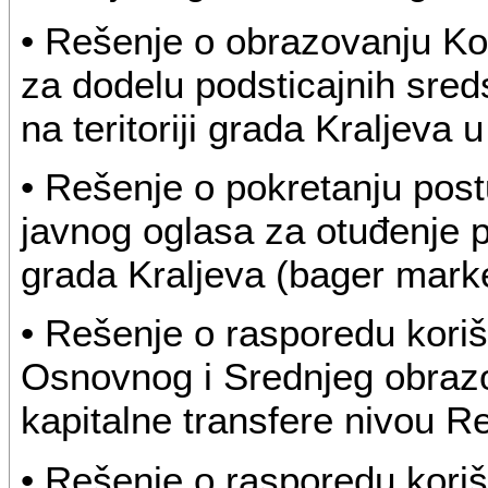
• Rešenje o obrazovanju Ko
za dodelu podsticajnih sred
na teritoriji grada Kraljeva 
• Rešenje o pokretanju post
javnog oglasa za otuđenje p
grada Kraljeva (bager ma
• Rešenje o rasporedu kori
Osnovnog i Srednjeg obrazov
kapitalne transfere nivou R
• Rešenje o rasporedu kori