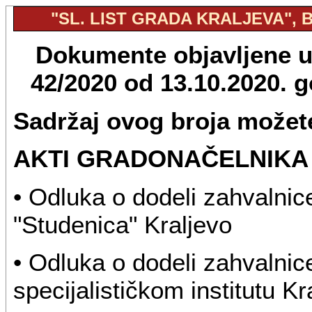
"SL. LIST GRADA KRALJEVA", BR
Dokumente objavljene u "
42/2020 od 13.10.2020. 
Sadržaj ovog broja možete
AKTI GRADONAČELNIKA
• Odluka o dodeli zahvalnic
"Studenica" Kraljevo
• Odluka o dodeli zahvalni
specijalističkom institutu Kr