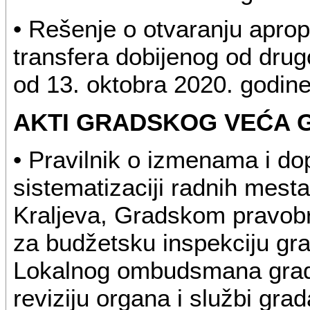
• Rešenje o otvaranju apro
transfera dobijenog od drug
od 13. oktobra 2020. godin
AKTI GRADSKOG VEĆA 
• Pravilnik o izmenama i do
sistematizaciji radnih mest
Kraljeva, Gradskom pravobra
za budžetsku inspekciju gra
Lokalnog ombudsmana grada 
reviziju organa i službi gra