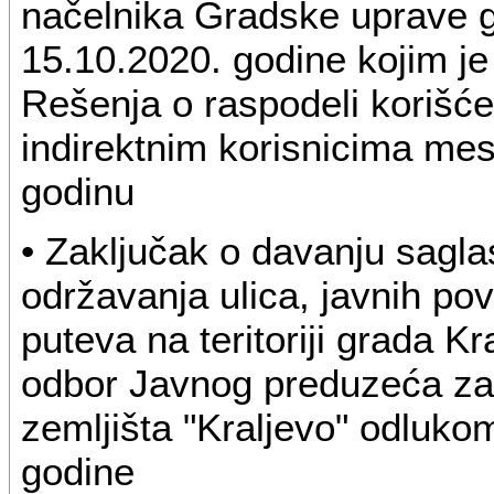
načelnika Gradske uprave g
15.10.2020. godine kojim j
Rešenja o raspodeli korišć
indirektnim korisnicima me
godinu
• Zaključak o davanju sagl
održavanja ulica, javnih pov
puteva na teritoriji grada K
odbor Javnog preduzeća za
zemljišta "Kraljevo" odluko
godine