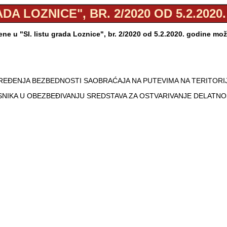
ADA LOZNICE", BR. 2/2020 OD 5.2.2020
ne u "Sl. listu grada Loznice", br. 2/2020 od 5.2.2020. godine mo
EĐENJA BEZBEDNOSTI SAOBRAĆAJA NA PUTEVIMA NA TERITORIJI
SNIKA U OBEZBEĐIVANJU SREDSTAVA ZA OSTVARIVANJE DELATNO