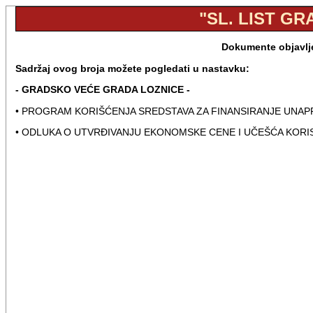
"SL. LIST GR
Dokumente objavlje
Sadržaj ovog broja možete pogledati u nastavku:
- GRADSKO VEĆE GRADA LOZNICE -
• PROGRAM KORIŠĆENJA SREDSTAVA ZA FINANSIRANJE UNAPR
• ODLUKA O UTVRĐIVANJU EKONOMSKE CENE I UČEŠĆA KORI