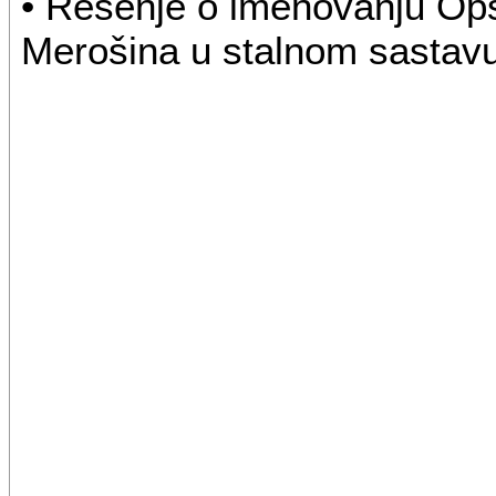
• Rešenje o imenovanju Opš
Merošina u stalnom sastav