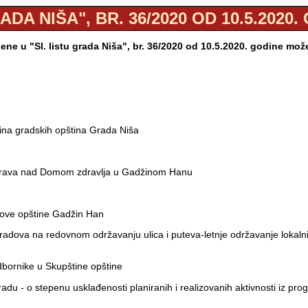
ADA NIŠA", BR. 36/2020 OD 10.5.2020
ne u "Sl. listu grada Niša", br. 36/2020 od 10.5.2020. godine mož
tina gradskih opština Grada Niša
h prava nad Domom zdravlja u Gadžinom Hanu
nove opštine Gadžin Han
dova na redovnom održavanju ulica i puteva-letnje održavanje lokalnih p
dbornike u Skupštine opštine
radu - o stepenu usklađenosti planiranih i realizovanih aktivnosti iz p