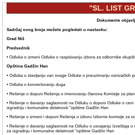
"SL. LIST GR
Dokumente objavlje
Sadržaj ovog broja možete pogledati u nastavku:
Grad Niš
Predsednik
• Odluka o izmeni Odluke o raspisivanju izbora za odbornike skupš
Opština Gadžin Han
• Odluka o stavljanju van snage Odluke o preuzimanju osnivački
• Odluka o konvertovanju duga
• Rešenje o dopuni Rešenja o imenovanju članova Komisije za pla
• Rešenje o davanju saglasnosti na Odluku o dopuni Odluke o ceni ra
izgradnju i komunalne delatnosti "opštine Gadžin Han
• Rešenje o izmeni i dopuni Rešenja o izboru Izborne komisije za o
• Rešenje o davanju saglasnosti na Odluku o usvajanju Izveštaja o 
za izgradnju i komunalne delatnosti "opštine Gadžin Han