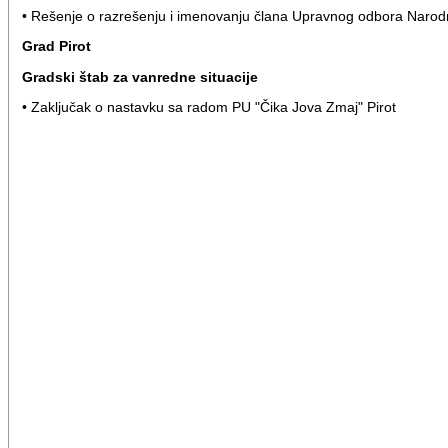
• Rešenje o razrešenju i imenovanju člana Upravnog odbora Narodn
Grad Pirot
Gradski štab za vanredne situacije
• Zaključak o nastavku sa radom PU "Čika Jova Zmaj" Pirot