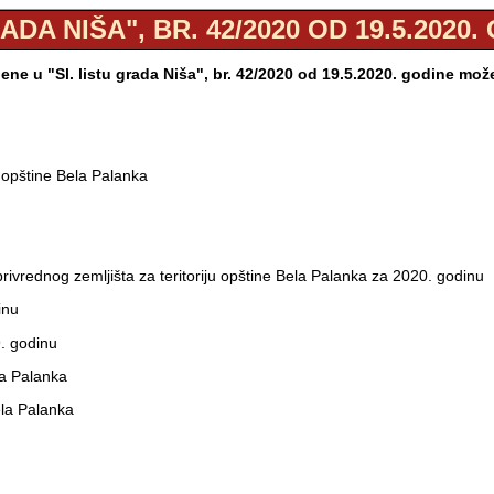
ADA NIŠA", BR. 42/2020 OD 19.5.2020
ne u "Sl. listu grada Niša", br. 42/2020 od 19.5.2020. godine mož
 opštine Bela Palanka
rivrednog zemljišta za teritoriju opštine Bela Palanka za 2020. godinu
inu
. godinu
la Palanka
ela Palanka