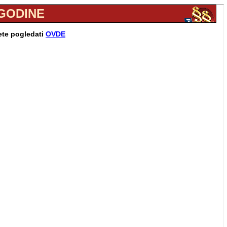
. GODINE
ete pogledati
OVDE