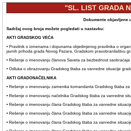
"SL. LIST GRADA N
Dokumente objavljene u 
Sadržaj ovog broja možete pogledati u nastavku:
AKTI GRADSKOG VEĆA
• Pravilnik o izmenama i dopunama objedinjenog pravilnika o organi
javnih prihoda grada Novog Pazara, Gradskom pravobranilaštvu gra
• Rešenje o imenovanju članova Saveta za bezbednost saobraćaja
• Odluka o obrazovanju Gradskog štaba za vanredne situacije gra
AKTI GRADONAČELNIKA
• Rešenje o imenovanju zamenika komandanta Gradskog štaba za v
• Rešenje o imenovanju načelnika Gradskog štaba za vanredne sit
• Rešenje o imenovanju člana Gradskog štaba za vanredne situac
• Rešenje o imenovanju člana Gradskog štaba za vanredne situaci
• Rešenje o imenovanju člana Gradskog štaba za vanredne situaci