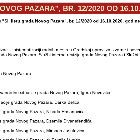
OVOG PAZARA", BR. 12/2020 OD 16.10
"Sl. listu grada Novog Pazara", br. 12/2020 od 16.10.2020. godin
zaciji i sistematizaciji radnih mesta u Gradskoj upravi za izvorne i p
da Novog Pazara, Službi interne revizije grada Novog Pazara i Službi
da Novog Pazara
anredne situacije grada Novog Pazara, Igora Novovića
uacije grada Novog Pazara, Darka Belića
ije grada Novog Pazara, Nihada Hasanovića
je grada Novog Pazara, Džemila Divanefendića
je grada Novog Pazara, Mirsada Jusufovića