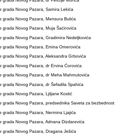
e grada Novog Pazara, dr Fevzije Murića
je grada Novog Pazara, Samira Lekića
je grada Novog Pazara, Mensura Bulića
je grada Novog Pazara, Muja Šaćirovića
je grada Novog Pazara, Gradimira Nedeljkovića
ije grada Novog Pazara, Emina Omerovića
je grada Novog Pazara, Aleksandra Grbovića
e grada Novog Pazara, dr Ervina Ćorovića
ije grada Novog Pazara, dr Meha Mahmutovića
e grada Novog Pazara, dr Šefadila Spahića
 grada Novog Pazara, Ljiljane Kostić
je grada Novog Pazara, predsednika Saveta za bezbednost
je grada Novog Pazara, Nermina Ljajića
je grada Novog Pazara, Adnana Dizdarevića
je grada Novog Pazara, Dragana Ješića