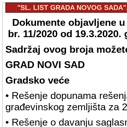
"SL. LIST GRADA NOVOG SADA", 
Dokumente objavljene u 
br. 11/2020 od 19.3.2020
Sadržaj ovog broja možete
GRAD NOVI SAD
Gradsko veće
• Rešenje dopunama rešenj
građevinskog zemljišta za 
• Rešenje o davanju saglas