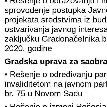
• Rešenje o obrazovanju i 
sprovođenje postupka Javno
projekata sredstvima iz bu
ostvarivanja javnog interesa
zaključku Gradonačelnika br
2020. godine
Gradska uprava za saobra
• Rešenje o određivanju pa
invaliditetom na javnom park
br. 75 u Novom Sadu
• Rešenje o izmeni Rešenja