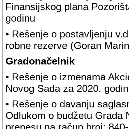
Finansijskog plana Pozoriš
godinu
• Rešenje o postavljenju v.d
robne rezerve (Goran Marin
Gradonačelnik
• Rešenje o izmenama Akci
Novog Sada za 2020. godin
• Rešenje o davanju saglas
Odlukom o budžetu Grada 
prenesu na račun broj: 84