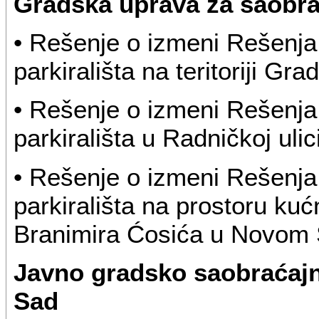
Gradska uprava za saobra
• Rešenje o izmeni Rešenja
parkirališta na teritoriji G
• Rešenje o izmeni Rešenja
parkirališta u Radničkoj ul
• Rešenje o izmeni Rešenja
parkirališta na prostoru kuć
Branimira Ćosića u Novom
Javno gradsko saobraćajn
Sad