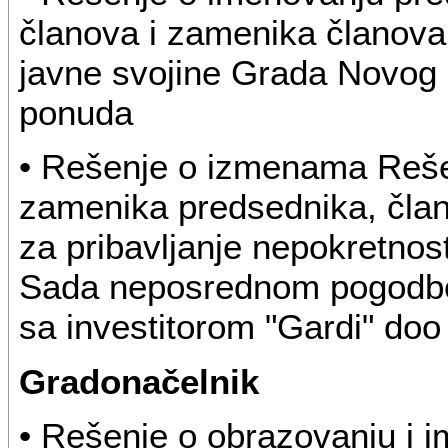
članova i zamenika članova 
javne svojine Grada Novog 
ponuda
• Rešenje o izmenama Reše
zamenika predsednika, član
za pribavljanje nepokretnos
Sada neposrednom pogodbo
sa investitorom "Gardi" do
Gradonačelnik
• Rešenje o obrazovanju i 