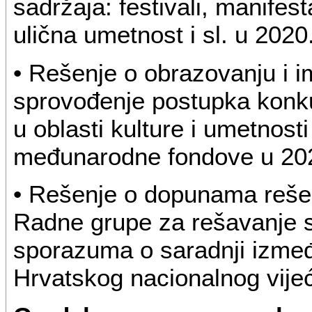
sadržaja: festivali, manifes
ulična umetnost i sl. u 2020
• Rešenje o obrazovanju i 
sprovođenje postupka konku
u oblasti kulture i umetnosti
međunarodne fondove u 202
• Rešenje o dopunama rešen
Radne grupe za rešavanje sv
sporazuma o saradnji izme
Hrvatskog nacionalnog vijeć