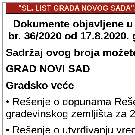
"SL. LIST GRADA NOVOG SADA", 
Dokumente objavljene u 
br. 36/2020 od 17.8.2020
Sadržaj ovog broja možete
GRAD NOVI SAD
Gradsko veće
• Rešenje o dopunama Reše
građevinskog zemljišta za 
• Rešenje o utvrđivanju vre