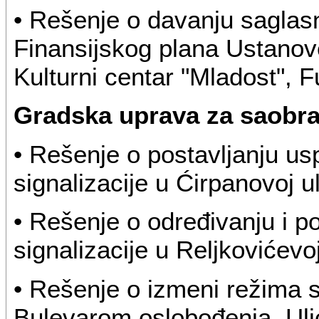
• Rešenje o davanju saglas
Finansijskog plana Ustanove
Kulturni centar "Mladost", 
Gradska uprava za saobra
• Rešenje o postavljanju us
signalizacije u Ćirpanovoj 
• Rešenje o određivanju i p
signalizacije u Reljkovićevo
• Rešenje o izmeni režima
Bulevarom oslobođenja, Ul