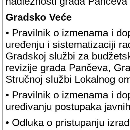
nadležnosti grada Pančeva
Gradsko Veće
• Pravilnik o izmenama i d
uređenju i sistematizaciji r
Gradskoj službi za budžetsk
revizije grada Pančeva, Gr
Stručnoj službi Lokalnog 
• Pravilnik o izmenama i do
uređivanju postupaka javni
• Odluka o pristupanju izra