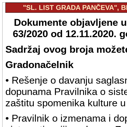
"SL. LIST GRADA PANČEVA", BR
Dokumente objavljene u 
63/2020 od 12.11.2020. 
Sadržaj ovog broja možete
Gradonačelnik
• Rešenje o davanju saglasn
dopunama Pravilnika o sist
zaštitu spomenika kulture 
• Pravilnik o izmenama i d