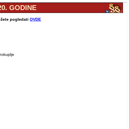
20. GODINE
ožete pogledati
OVDE
rokuplje