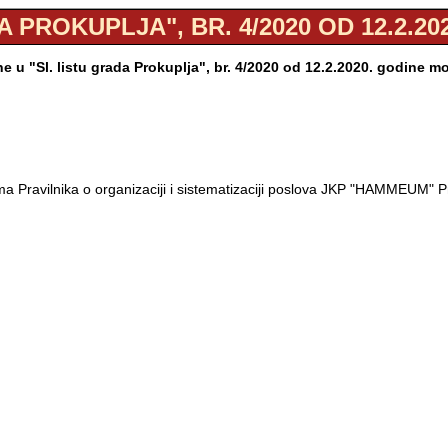
A PROKUPLJA", BR. 4/2020 OD 12.2.20
 u "Sl. listu grada Prokuplja", br. 4/2020 od 12.2.2020. godine m
a Pravilnika o organizaciji i sistematizaciji poslova JKP "HAMMEUM" P