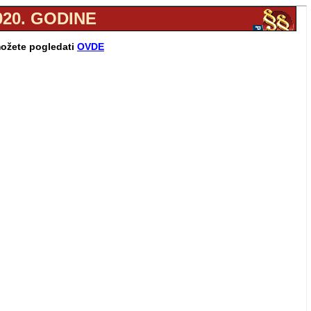
020. GODINE
 možete pogledati
OVDE