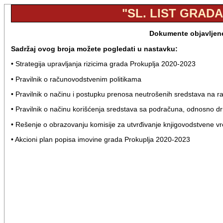
"SL. LIST GRADA
Dokumente objavljene 
Sadržaj ovog broja možete pogledati u nastavku:
• Strategija upravljanja rizicima grada Prokuplja 2020-2023
• Pravilnik o računovodstvenim politikama
• Pravilnik o načinu i postupku prenosa neutrošenih sredstava na r
• Pravilnik o načinu korišćenja sredstava sa podračuna, odnosno d
• Rešenje o obrazovanju komisije za utvrđivanje knjigovodstvene v
• Akcioni plan popisa imovine grada Prokuplja 2020-2023