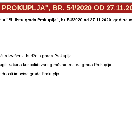
 PROKUPLJA", BR. 54/2020 OD 27.11.2
u "Sl. listu grada Prokuplja", br. 54/2020 od 27.11.2020. godine
ačun izvršenja budžeta grada Prokuplja
rugih računa konsolidovanog računa trezora grada Prokuplja
rednosti imovine grada Prokuplja