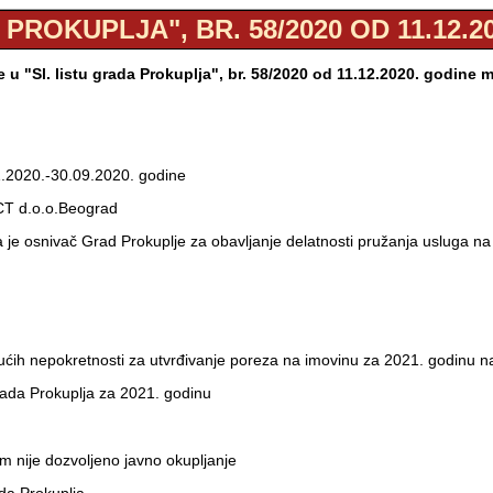
 PROKUPLJA", BR. 58/2020 OD 11.12.2
u "Sl. listu grada Prokuplja", br. 58/2020 od 11.12.2020. godine
01.2020.-30.09.2020. godine
CT d.o.o.Beograd
 je osnivač Grad Prokuplje za obavljanje delatnosti pružanja usluga na 
ih nepokretnosti za utvrđivanje poreza na imovinu za 2021. godinu na 
rada Prokuplja za 2021. godinu
em nije dozvoljeno javno okupljanje