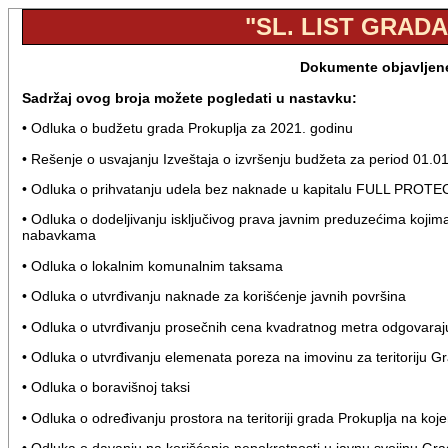
"SL. LIST GRADA
Dokumente objavljene 
Sadržaj ovog broja možete pogledati u nastavku:
• Odluka o budžetu grada Prokuplja za 2021. godinu
• Rešenje o usvajanju Izveštaja o izvršenju budžeta za period 01.
• Odluka o prihvatanju udela bez naknade u kapitalu FULL PROTE
• Odluka o dodeljivanju isključivog prava javnim preduzećima kojima
nabavkama
• Odluka o lokalnim komunalnim taksama
• Odluka o utvrđivanju naknade za korišćenje javnih površina
• Odluka o utvrđivanju prosečnih cena kvadratnog metra odgovarajuć
• Odluka o utvrđivanju elemenata poreza na imovinu za teritoriju G
• Odluka o boravišnoj taksi
• Odluka o određivanju prostora na teritoriji grada Prokuplja na koj