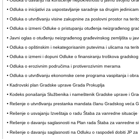
• Odluka o davanju na korišćenje nepokretnosti u javnu svojinu Gra
• Odluka o inicijativi za uspostavljanje saradnje sa drugim jedinic
• Odluka o utvrđivanju visine zakupnine za poslovni prostor na terito
• Odluka o izmeni Odluke o pristupanju otuđenja neizgrađenog građ
• Javni oglas o otuđenju neizgrađenog građevinskog zemljišta u ja
• Odluka o opštinskim i nekategorisanim putevima i ulicama na terito
• Odluka o izmeni i dopuni Odluke o finansiranju troškova gradskog 
• Odluka o erozivnim područima i protiverozivnim merama
• Odluka o utvrđivanju ekonomske cene programa vaspitanja i obra
• Kadrovski plan Gradske uprave Grada Prokuplja
• Kodeks ponašanja Službenika i nameštenik Gradske uprave i Gra
• Rešenje o utvrđivanju prestanka mandata članu Gradskog veća G
• Rešenje o usvajanju Izveštaja o radu Štaba za vanredne situacij
• Rešenje o davanju saglasnosti na Plan rada Štaba za vanredne si
• Rešenje o davanju saglasnosti na Odluku o raspodeli dobiti JP z