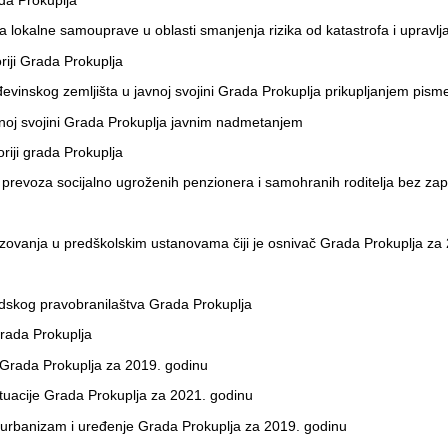
da Prokuplja
ama lokalne samouprave u oblasti smanjenja rizika od katastrofa i upravl
riji Grada Prokuplja
evinskog zemljišta u javnoj svojini Grada Prokuplja prikupljanjem pis
vnoj svojini Grada Prokuplja javnim nadmetanjem
riji grada Prokuplja
prevoza socijalno ugroženih penzionera i samohranih roditelja bez zapo
zovanja u predškolskim ustanovama čiji je osnivač Grada Prokuplja za
dskog pravobranilaštva Grada Prokuplja
rada Prokuplja
e Grada Prokuplja za 2019. godinu
tuacije Grada Prokuplja za 2021. godinu
a urbanizam i uređenje Grada Prokuplja za 2019. godinu