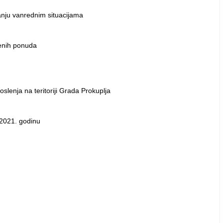
janju vanrednim situacijama
menih ponuda
slenja na teritoriji Grada Prokuplja
 2021. godinu