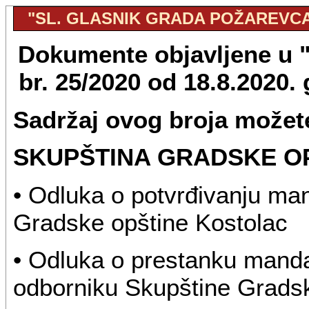
"SL. GLASNIK GRADA POŽAREVCA",
Dokumente objavljene u "
br. 25/2020 od 18.8.2020
Sadržaj ovog broja možete
SKUPŠTINA GRADSKE O
• Odluka o potvrđivanju ma
Gradske opštine Kostolac
• Odluka o prestanku mand
odborniku Skupštine Gradsk