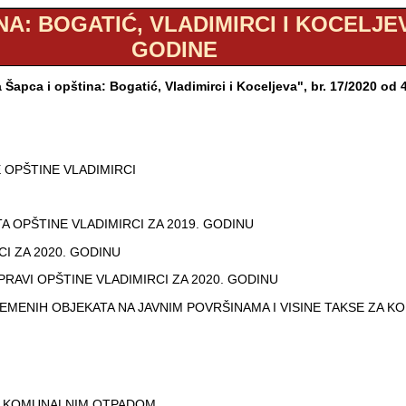
A: BOGATIĆ, VLADIMIRCI I KOCELJEVA"
GODINE
 Šapca i opština: Bogatić, Vladimirci i Koceljeva", br. 17/2020 od
 OPŠTINE VLADIMIRCI
 OPŠTINE VLADIMIRCI ZA 2019. GODINU
I ZA 2020. GODINU
RAVI OPŠTINE VLADIMIRCI ZA 2020. GODINU
MENIH OBJEKATA NA JAVNIM POVRŠINAMA I VISINE TAKSE ZA KO
JU KOMUNALNIM OTPADOM