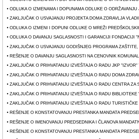
• ODLUKA O IZMENAMA I DOPUNAMA ODLUKE O ODRŽAVANJU 
• ZAKLJUČAK O USVAJANJU PROJEKTA DOMA ZDRAVLJA VLADIM
• ODLUKA O IZMENI I DOPUNI ODLUKE O MREŽI PREDŠKOLSKI
• ODLUKA O DAVANJU SAGLASNOSTI I GARANCIJI FONDACIJI 
• ZAKLJUČAK O USVAJANJU GODIŠNJEG PROGRAMA ZAŠTITE, 
• REŠENJE O DAVANJU SAGLASNOSTI NA CENOVNIK KOMUNALN
• ZAKLJUČAK O PRIHVATANJU IZVEŠTAJA O RADU JKP "IZVOR" 
• ZAKLJUČAK O PRIHVATANJU IZVEŠTAJA O RADU DOMA ZDRAVL
• ZAKLJUČAK O PRIHVATANJU IZVEŠTAJA O RADU CENTRA ZA S
• ZAKLJUČAK O PRIHVATANJU IZVEŠTAJA O RADU BIBLIOTEKE "
• ZAKLJUČAK O PRIHVATANJU IZVEŠTAJA O RADU TURISTIČKE
• REŠENJE O KONSTATOVANJU PRESTANKA MANDATA PREDSED
• REŠENJE O IMENOVANJU PREDSEDNIKA I ČLANOVA MANDAT
• REŠENJE O KONSTATOVANJU PRESTANKA MANDATA PREDSEDN