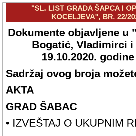
"SL. LIST GRADA ŠAPCA I OP
KOCELJEVA", BR. 22/20
Dokumente objavljene u "S
Bogatić, Vladimirci i
19.10.2020. godin
Sadržaj ovog broja možete
AKTA
GRAD ŠABAC
• IZVEŠTAJ O UKUPNIM 