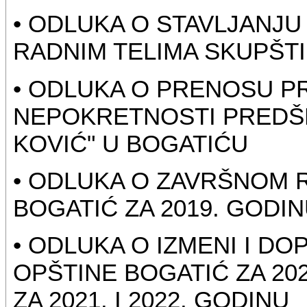
• ODLUKA O STAVLJANJ
RADNIM TELIMA SKUPŠT
• ODLUKA O PRENOSU P
NEPOKRETNOSTI PREDŠK
KOVIĆ" U BOGATIĆU
• ODLUKA O ZAVRŠNOM 
BOGATIĆ ZA 2019. GODI
• ODLUKA O IZMENI I D
OPŠTINE BOGATIĆ ZA 20
ZA 2021. I 2022. GODINU