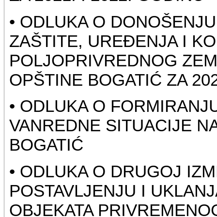
• ODLUKA O DONOŠENJ
ZAŠTITE, UREĐENJA I K
POLJOPRIVREDNOG ZEMLJ
OPŠTINE BOGATIĆ ZA 20
• ODLUKA O FORMIRANJ
VANREDNE SITUACIJE NA
BOGATIĆ
• ODLUKA O DRUGOJ IZM
POSTAVLJENJU I UKLANJ
OBJEKATA PRIVREMENOG