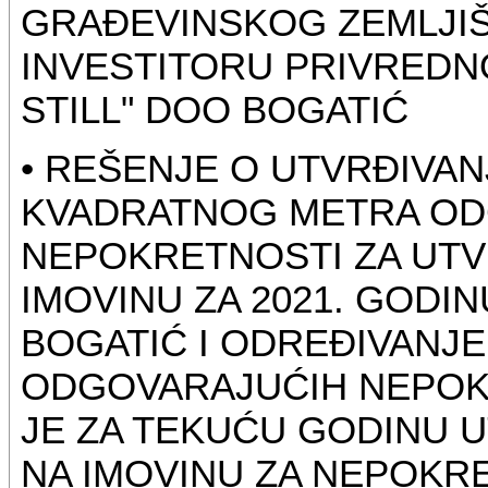
GRAĐEVINSKOG ZEMLJIŠ
INVESTITORU PRIVRED
STILL" DOO BOGATIĆ
• REŠENJE O UTVRĐIVA
KVADRATNOG METRA OD
NEPOKRETNOSTI ZA UTV
IMOVINU ZA 2021. GODIN
BOGATIĆ I ODREĐIVANJ
ODGOVARAJUĆIH NEPOK
JE ZA TEKUĆU GODINU 
NA IMOVINU ZA NEPOKRE