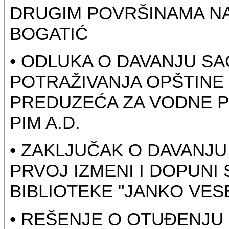
DRUGIM POVRŠINAMA NA 
BOGATIĆ
• ODLUKA O DAVANJU SA
POTRAŽIVANJA OPŠTINE 
PREDUZEĆA ZA VODNE PU
PIM A.D.
• ZAKLJUČAK O DAVANJ
PRVOJ IZMENI I DOPUNI
BIBLIOTEKE "JANKO VES
• REŠENJE O OTUĐENJ