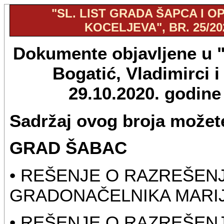
"SL. LIST GRADA ŠAPCA I OP
KOCELJEVA", BR. 25/20
Dokumente objavljene u "S
Bogatić, Vladimirci i
29.10.2020. godin
Sadržaj ovog broja možete
GRAD ŠABAC
• REŠENJE O RAZREŠEN
GRADONAČELNIKA MARIJ
• REŠENJE O RAZREŠEN