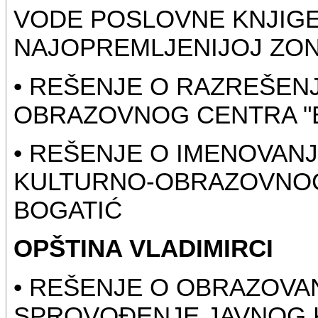
VODE POSLOVNE KNJIGE
NAJOPREMLJENIJOJ ZON
• REŠENJE O RAZREŠEN
OBRAZOVNOG CENTRA "
• REŠENJE O IMENOVANJ
KULTURNO-OBRAZOVNOG
BOGATIĆ
OPŠTINA VLADIMIRCI
• REŠENJE O OBRAZOVAN
SPROVOĐENJE JAVNOG 