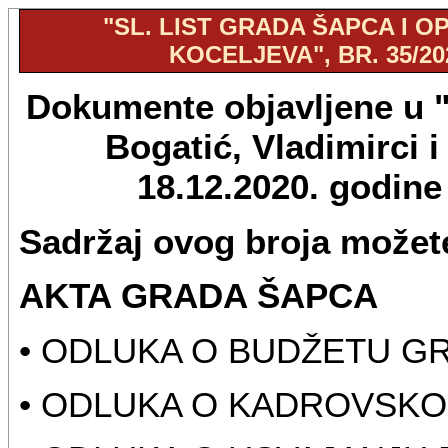
"SL. LIST GRADA ŠAPCA I OP
KOCELJEVA", BR. 35/20
Dokumente objavljene u "S
Bogatić, Vladimirci i
18.12.2020. godin
Sadržaj ovog broja možete
AKTA GRADA ŠAPCA
• ODLUKA O BUDŽETU GR
• ODLUKA O KADROVSKOM