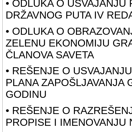
• ODLUKA O USVAJANJU
DRŽAVNOG PUTA IV RED
• ODLUKA O OBRAZOVANJ
ZELENU EKONOMIJU GRA
ČLANOVA SAVETA
• REŠENJE O USVAJANJ
PLANA ZAPOŠLJAVANJA G
GODINU
• REŠENJE O RAZREŠEN
PROPISE I IMENOVANJU