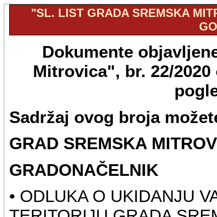
"SL. LIST GRADA SREMSKA MITRO
GO
Dokumente objavljene
Mitrovica", br. 22/202
pogl
Sadržaj ovog broja možete
GRAD SREMSKA MITROV
GRADONAČELNIK
• ODLUKA O UKIDANJU V
TERITORIJU GRADA SRE