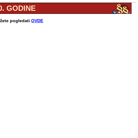
0. GODINE
ožete pogledati
OVDE