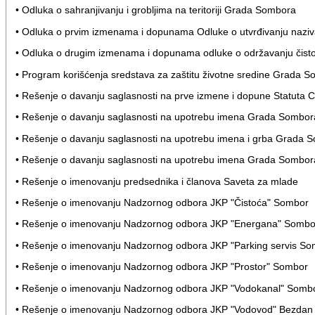
• Odluka o sahranjivanju i grobljima na teritoriji Grada Sombora
• Odluka o prvim izmenama i dopunama Odluke o utvrđivanju naziva 
• Odluka o drugim izmenama i dopunama odluke o održavanju čisto
• Program korišćenja sredstava za zaštitu životne sredine Grada 
• Rešenje o davanju saglasnosti na prve izmene i dopune Statuta C
• Rešenje o davanju saglasnosti na upotrebu imena Grada Sombora
• Rešenje o davanju saglasnosti na upotrebu imena i grba Grada S
• Rešenje o davanju saglasnosti na upotrebu imena Grada Somb
• Rešenje o imenovanju predsednika i članova Saveta za mlade
• Rešenje o imenovanju Nadzornog odbora JKP "Čistoća" Sombor
• Rešenje o imenovanju Nadzornog odbora JKP "Energana" Sombo
• Rešenje o imenovanju Nadzornog odbora JKP "Parking servis S
• Rešenje o imenovanju Nadzornog odbora JKP "Prostor" Sombor
• Rešenje o imenovanju Nadzornog odbora JKP "Vodokanal" Somb
• Rešenje o imenovanju Nadzornog odbora JKP "Vodovod" Bezdan