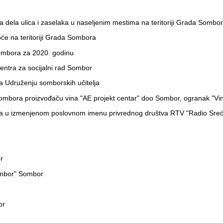
dela ulica i zaselaka u naseljenim mestima na teritoriji Grada Sombo
će na teritoriji Grada Sombora
Sombora za 2020. godinu
entra za socijalni rad Sombor
 Udruženju somborskih učitelja
ombora proizvođaču vina "AE projekt centar" doo Sombor, ogranak "Vina
ora u izmenjenom poslovnom imenu privrednog društva RTV "Radio Sr
r
ombor" Sombor
or