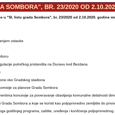
A SOMBORA", BR. 23/2020 OD 2.10.20
 u "Sl. listu grada Sombora", br. 23/2020 od 2.10.2020. godine 
šenjem ostavke
omboru
gulacije putničkog pristaništa na Dunavu kod Bezdana
u
 zone oko Gradskog stadiona
komisije za planove Grada Sombora
mentima koncesije za poveravanje obavljanja komunalne delatnosti dimn
ni Grada Sombora a koje se koristi kao poljoprivredno zemljište do pri
ga godišnjeg programa, zaštite, uređenja i korišćenja poljoprivrednog 