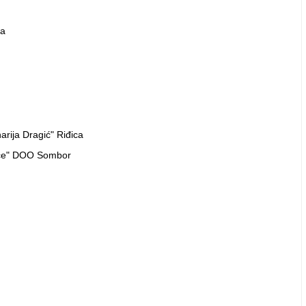
ra
rija Dragić" Riđica
eće" DOO Sombor