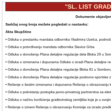
"SL. LIST GRAD
Dokumente objavljene
Sadržaj ovog broja možete pogledati u nastavku:
Akta Skupštine
• Odluka o prestanku mandata odbornika Vladimira Uzelca, podno
• Odluka o potvrđivanju mandata odbornika Slavice Grba
• Odluka o donošenju Plana detaljne regulacije dela Bloka 29 u S
• Odluka o izmenama i dopunama Odluke o izradi Plana detaljne re
• Odluka o donošenju Plana detaljne regulacije Bloka 81 u Sombor
• Odluka o donošenju Plana detaljne regulacije poslovno-sportske
• Rešenje o šestim izmenama i dopunama Rešenja o obrazovanju 
• Odluka o pokretanju postupka javno-privatnog partnerstva sa ele
• Odluka o načinu korišćenja građevinskog zemljišta koje je u svoji
• Rešenje o izmeni Rešenja o obrazovanju Komisije za izradu predlo