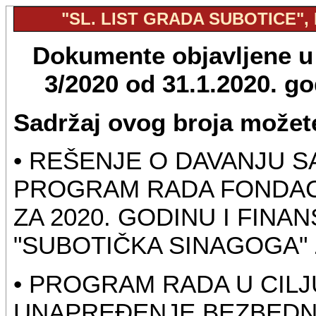
"SL. LIST GRADA SUBOTICE", B
Dokumente objavljene u "
3/2020 od 31.1.2020. g
Sadržaj ovog broja možete
• REŠENJE O DAVANJU S
PROGRAM RADA FONDACI
ZA 2020. GODINU I FINA
"SUBOTIČKA SINAGOGA" 
• PROGRAM RADA U CILJ
UNAPREĐENJE BEZBEDN