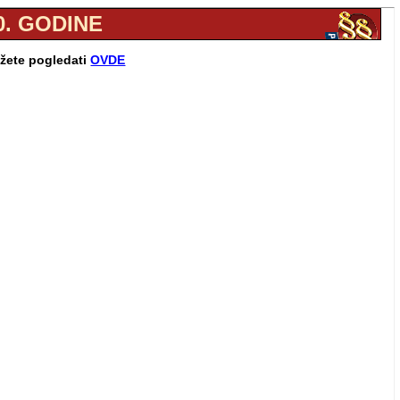
20. GODINE
ožete pogledati
OVDE