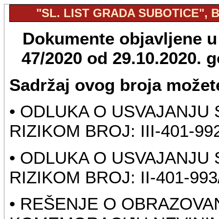
"SL. LIST GRADA SUBOTICE", BR
Dokumente objavljene u "
47/2020 od 29.10.2020. 
Sadržaj ovog broja možete
• ODLUKA O USVAJANJU
RIZIKOM BROJ: III-401-99
• ODLUKA O USVAJANJU
RIZIKOM BROJ: II-401-993
• REŠENJE O OBRAZOVA