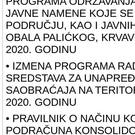
PROGRAMA ODRŽAVANJA 
JAVNE NAMENE KOJE SE
PODRUČJU, KAO I JAVNI
OBALA PALIĆKOG, KRVAV
2020. GODINU
• IZMENA PROGRAMA RAD
SREDSTAVA ZA UNAPREĐ
SAOBRAĆAJA NA TERITOR
2020. GODINU
• PRAVILNIK O NAČINU 
PODRAČUNA KONSOLID