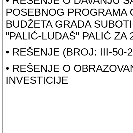
• REŠENJE O DAVANJU 
POSEBNOG PROGRAMA O
BUDŽETA GRADA SUBOTI
"PALIĆ-LUDAŠ" PALIĆ ZA 
• REŠENJE (BROJ: III-50-2
• REŠENJE O OBRAZOVAN
INVESTICIJE