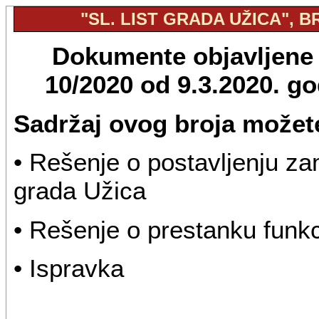
"SL. LIST GRADA UŽICA", BR
Dokumente objavljene u
10/2020 od 9.3.2020. g
Sadržaj ovog broja možete
• Rešenje o postavljenju z
grada Užica
• Rešenje o prestanku funk
• Ispravka