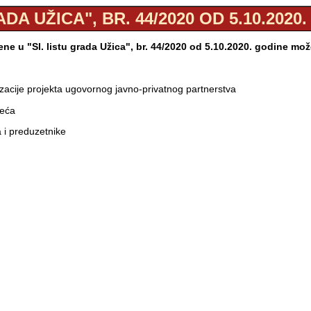
ADA UŽICA", BR. 44/2020 OD 5.10.2020
ne u "Sl. listu grada Užica", br. 44/2020 od 5.10.2020. godine mo
izacije projekta ugovornog javno-privatnog partnerstva
zeća
 i preduzetnike