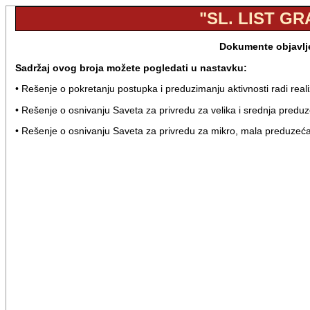
"SL. LIST GR
Dokumente objavlje
Sadržaj ovog broja možete pogledati u nastavku:
• Rešenje o pokretanju postupka i preduzimanju aktivnosti radi real
• Rešenje o osnivanju Saveta za privredu za velika i srednja predu
• Rešenje o osnivanju Saveta za privredu za mikro, mala preduzeća