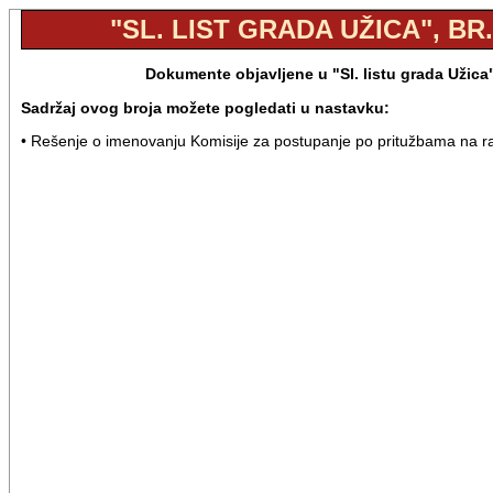
"SL. LIST GRADA UŽICA", BR.
Dokumente objavljene u "Sl. listu grada Užica
Sadržaj ovog broja možete pogledati u nastavku:
• Rešenje o imenovanju Komisije za postupanje po pritužbama na ra