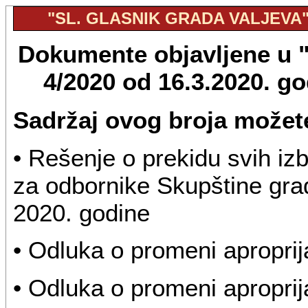
"SL. GLASNIK GRADA VALJEVA", 
Dokumente objavljene u "S
4/2020 od 16.3.2020. g
Sadržaj ovog broja možete
• Rešenje o prekidu svih izb
za odbornike Skupštine grad
2020. godine
• Odluka o promeni aproprij
• Odluka o promeni aproprij