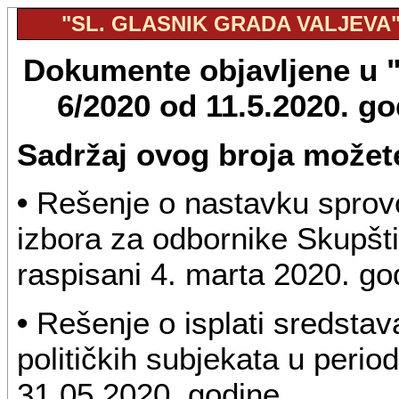
"SL. GLASNIK GRADA VALJEVA", 
Dokumente objavljene u "S
6/2020 od 11.5.2020. g
Sadržaj ovog broja možete
•
Rešenje o nastavku sprovo
izbora za odbornike Skupšti
raspisani 4. marta 2020. go
•
Rešenje o isplati sredstav
političkih
subjekata u period
31.05.2020. godine