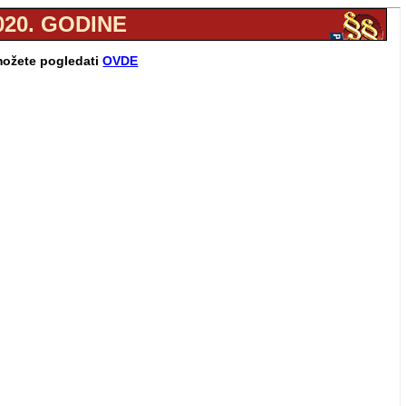
020. GODINE
 možete pogledati
OVDE