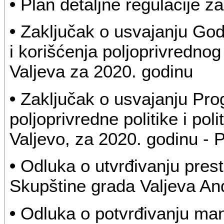
•
Plan detaljne regulacije 
•
Zaključak o usvajanju God
i korišćenja poljoprivrednog 
Valjeva za 2020. godinu
•
Zaključak o usvajanju Pr
poljoprivredne politike i pol
Valjevo, za 2020. godinu - 
•
Odluka o utvrđivanju pre
Skupštine grada Valjeva Andr
•
Odluka o potvrđivanju ma