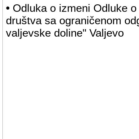
•
Odluka o izmeni Odluke o
društva sa ograničenom od
valjevske doline" Valjevo