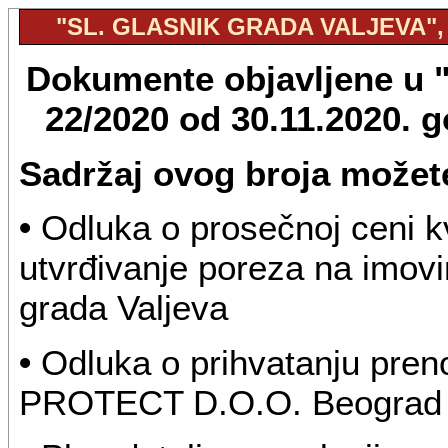
"SL. GLASNIK GRADA VALJEVA", B
Dokumente objavljene u "S
22/2020 od 30.11.2020. 
Sadržaj ovog broja možete
•
Odluka o prosečnoj ceni k
utvrđivanje poreza na imovin
grada Valjeva
•
Odluka o prihvatanju pren
PROTECT D.O.O. Beograd