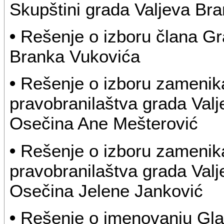
Skupštini grada Valjeva Bra
•
Rešenje o izboru člana G
Branka Vukovića
•
Rešenje o izboru zamenik
pravobranilaštva grada Valje
Osečina Ane Mešterović
•
Rešenje o izboru zamenik
pravobranilaštva grada Valje
Osečina Jelene Janković
•
Rešenje o imenovanju Gla